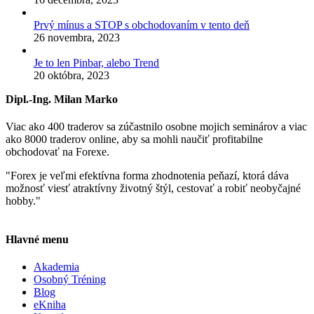
Prvý mínus a STOP s obchodovaním v tento deň
26 novembra, 2023
Je to len Pinbar, alebo Trend
20 októbra, 2023
Dipl.-Ing. Milan Marko
Viac ako 400 traderov sa zúčastnilo osobne mojich seminárov a viac
ako 8000 traderov online, aby sa mohli naučiť profitabilne
obchodovať na Forexe.
"Forex je veľmi efektívna forma zhodnotenia peňazí, ktorá dáva
možnosť viesť atraktívny životný štýl, cestovať a robiť neobyčajné
hobby."
Hlavné menu
Akademia
Osobný Tréning
Blog
eKniha