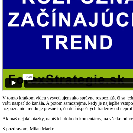
V tomto krátkom videu vysvetľujem ako správne rozpoznáš, či sa jedná o
vráti naspäť do kanála. A potom samozrejme, kedy je najlepšie vstupo
rozpoznanie trendu je presne to, čo delí úspešných traderov od nepro
Ak máš nejaké otázky, napíš ich dolu do komentárov, na všetko odp
S pozdravom, Milan Marko