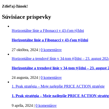
Zdieľaj článok!
Facebook
Twitter
Reddit
LinkedIn
WhatsApp
Xing
Súvisiace príspevky
Horizontálne línie a Fibonacci v 43-ťom týždni
Horizontálne línie a Fibonacci v 43-ťom týždni
27 októbra, 2024
|
0 komentárov
Horizontálne a trendové línie v 34-tom týždni – 23. august 202
Horizontálne a trendové línie v 34-tom týždni – 23. august 
24 augusta, 2024
|
0 komentárov
1. Peak stratégia – Moje najlepšie PRICE ACTION stratégie
1. Peak stratégia – Moje najlepšie PRICE ACTION stratég
9 apríla, 2024
|
0 komentárov