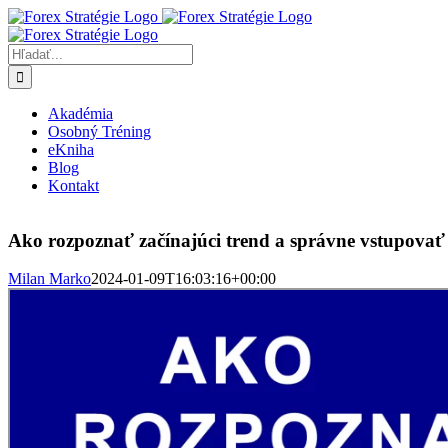
Skip
to
content
Hľadať:
Akadémia
Osobný Tréning
eKniha
Blog
Kontakt
Ako rozpoznať začínajúci trend a správne vstupova
Milan Marko
2024-01-09T16:03:16+00:00