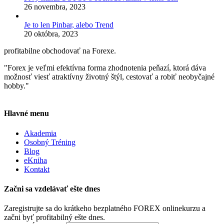
26 novembra, 2023
Je to len Pinbar, alebo Trend
20 októbra, 2023
profitabilne obchodovať na Forexe.
"Forex je veľmi efektívna forma zhodnotenia peňazí, ktorá dáva
možnosť viesť atraktívny životný štýl, cestovať a robiť neobyčajné
hobby."
Hlavné menu
Akademia
Osobný Tréning
Blog
eKniha
Kontakt
Začni sa vzdelávať ešte dnes
Zaregistrujte sa do krátkeho bezplatného FOREX onlinekurzu a
začni byť profitabilný ešte dnes.