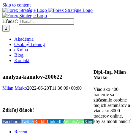
Skip to content
Hľadať:
Akadémia
Osobný Tréning
eKniha
Blog
Kontakt
Dipl.-Ing. Milan
analyza-kanalov-200622
Marko
Milan Marko
2022-06-20T11:36:09+00:00
Viac ako 400
traderov sa
zúčastnilo osobne
mojich seminárov a
Zdieľaj článok!
viac ako 8000
traderov online,
aby sa mohli naučiť
Facebook
Twitter
Reddit
LinkedIn
WhatsApp
Xing
Recent