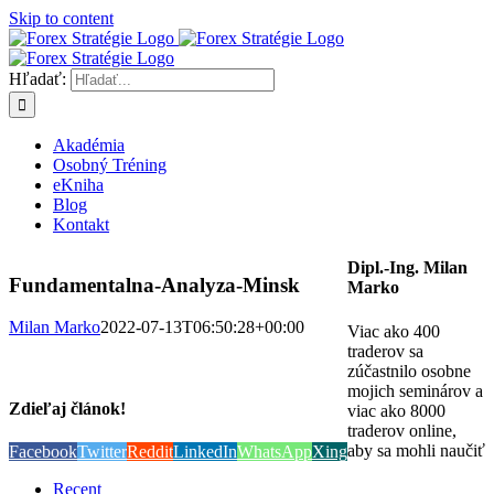
Skip to content
Hľadať:
Akadémia
Osobný Tréning
eKniha
Blog
Kontakt
Dipl.-Ing. Milan
Fundamentalna-Analyza-Minsk
Marko
Milan Marko
2022-07-13T06:50:28+00:00
Viac ako 400
traderov sa
zúčastnilo osobne
mojich seminárov a
Zdieľaj článok!
viac ako 8000
traderov online,
aby sa mohli naučiť
Facebook
Twitter
Reddit
LinkedIn
WhatsApp
Xing
Recent