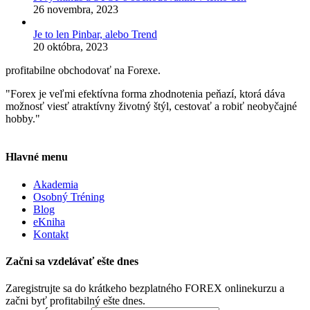
26 novembra, 2023
Je to len Pinbar, alebo Trend
20 októbra, 2023
profitabilne obchodovať na Forexe.
"Forex je veľmi efektívna forma zhodnotenia peňazí, ktorá dáva
možnosť viesť atraktívny životný štýl, cestovať a robiť neobyčajné
hobby."
Hlavné menu
Akademia
Osobný Tréning
Blog
eKniha
Kontakt
Začni sa vzdelávať ešte dnes
Zaregistrujte sa do krátkeho bezplatného FOREX onlinekurzu a
začni byť profitabilný ešte dnes.